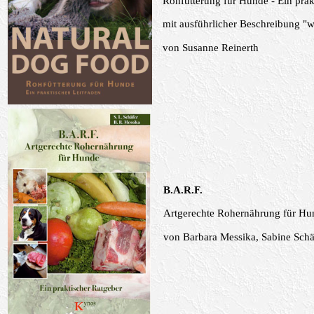
Rohfütterung für Hunde - Ein prak
mit ausführlicher Beschreibung "w
von
Susanne Reinerth
B.A.R.F.
Artgerechte Rohernährung für Hun
von
Barbara Messika,
Sabine Schä