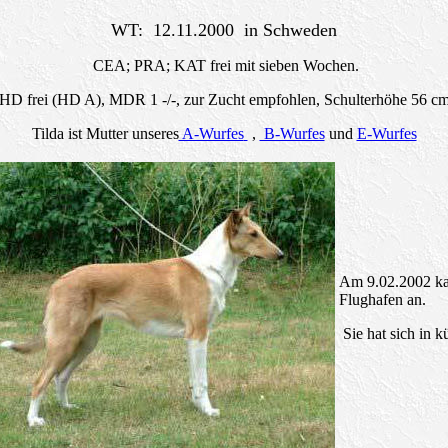
WT: 12.11.2000 in Schweden
CEA; PRA; KAT frei mit sieben Wochen.
HD frei (HD A), MDR 1 -/-, zur Zucht empfohlen, Schulterhöhe 56 c
Tilda ist Mutter unseres
A-Wurfes
,
B-Wurfes
und
E-Wurfes
Am 9.02.2002 ka
Flughafen an.
Sie hat sich in k