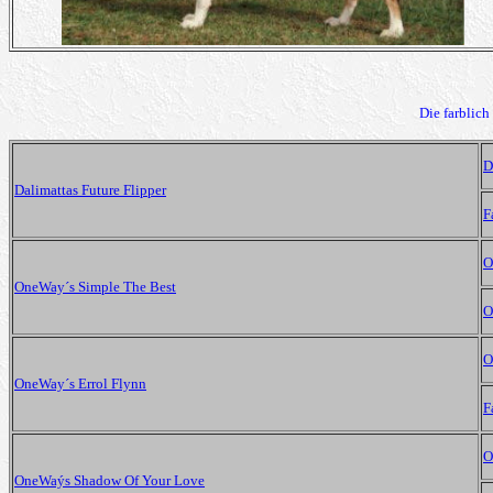
Die farblic
D
Dalimattas Future Flipper
F
O
OneWay´s Simple The Best
O
O
OneWay´s Errol Flynn
F
O
OneWaýs Shadow Of Your Love