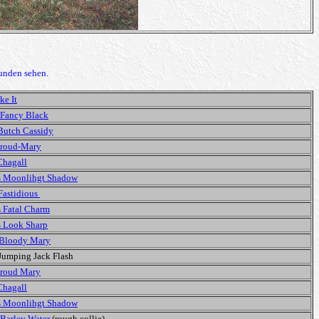
unden sehen.
ke It
 Fancy Black
 Butch Cassidy
Proud-Mary
Chagall
 Moonlihgt Shadow
Fastidious
 Fatal Charm
 Look Sharp
Bloody Mary
Jumping Jack Flash
Proud Mary
Chagall
 Moonlihgt Shadow
Barley Water
(rough collie)