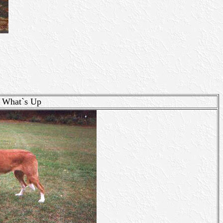
 What`s Up