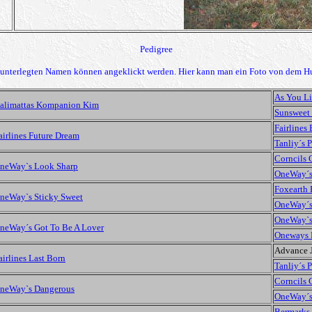
Pedigree
h unterlegten Namen können angeklickt werden. Hier kann man ein Foto von dem H
As You Li
alimattas Kompanion Kim
Sunsweet
Fairlines
airlines
Future Dream
Tanliy´s 
Corncils 
neWay`s Look Sharp
OneWay´s
Foxearth 
neWay`s Sticky Sweet
OneWay´s
OneWay`s
neWay´s Got To Be A Lover
Oneways 
Advance 
airlines Last Born
Tanliy´s 
Corncils 
neWay`s Dangerous
OneWay´s
Bermarks 