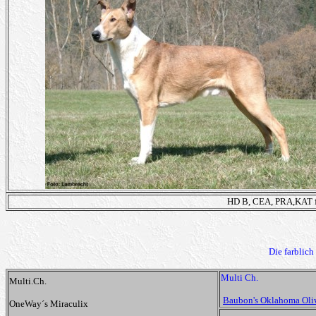
HD B, CEA, PRA,KAT f
Die farblic
Multi Ch.
Multi.Ch.
Baubon's Oklahoma Oli
OneWay´s Miraculix