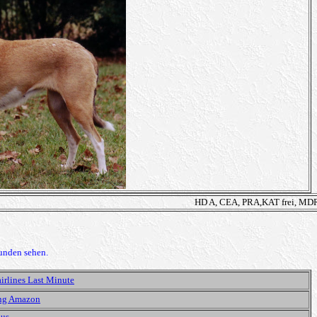
HD A, CEA, PRA,KAT frei, MDR
unden sehen.
Fairlines Last Minute
ng Amazon
ous