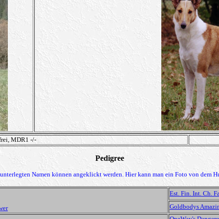
rei, MDR1 -/-
Pedigree
h unterlegten Namen können angeklickt werden. Hier kann man ein Foto von dem H
Est. Fin. Int. Ch. 
Goldbodys Amazi
wer
OneWay's Danger