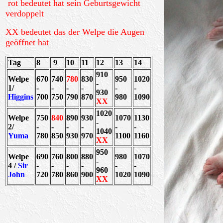
rot bedeutet hat sein Geburtsgewicht
verdoppelt
XX bedeutet das der Welpe die Augen
geöffnet hat
Tag
8
9
10
11
12
13
14
910
Welpe
670
740
780
830
950
1020
-
1/
-
-
-
-
-
-
930
Higgins
700
750
790
870
980
1090
XX
1020
Welpe
750
840
890
930
1070
1130
-
2/
-
-
-
-
-
-
1040
Yuma
780
850
930
970
1100
1160
XX
950
Welpe
690
760
800
880
980
1070
-
4 /
Sir
-
-
-
-
-
-
960
John
720
780
860
900
1020
1090
XX