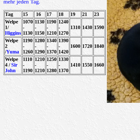
mehr jeden Tag.
Tag
15
16
17
18
19
21
23
Welpe
1070
1130
1190
1240
1/
-
-
-
-
1310
1430
1590
Higgins
1130
1150
1210
1270
Welpe
1190
1280
1340
1390
2
-
-
-
-
1600
1720
1840
/
Yuma
1260
1290
1370
1420
Welpe
1110
1210
1250
1330
4 /
Sir
-
-
-
-
1410
1550
1660
John
1190
1210
1280
1370