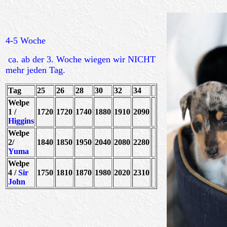
4-5 Woche
ca. ab der 3. Woche wiegen wir NICHT
mehr jeden Tag.
Tag
25
26
28
30
32
34
Welpe
1 /
1720
1720
1740
1880
1910
2090
Higgins
Welpe
2/
1840
1850
1950
2040
2080
2280
Yuma
Welpe
4 /
Sir
1750
1810
1870
1980
2020
2310
John