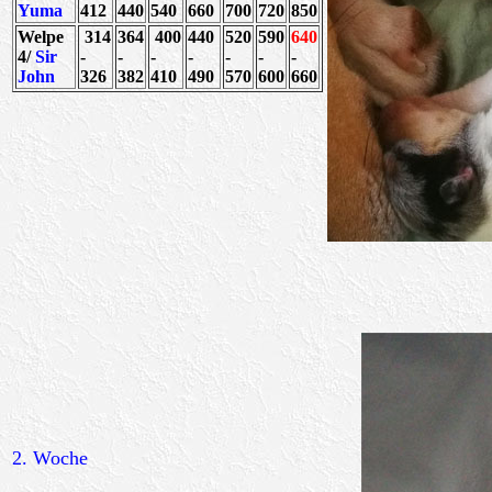
Yuma
412
440
540
660
700
720
850
Welpe
314
364
400
440
520
590
640
4/
Sir
-
-
-
-
-
-
-
John
326
382
410
490
570
600
660
2. Woche