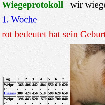
Wiegeprotokoll
wir wieg
1. Woche
rot bedeutet hat sein Gebu
Tag
1
2
3
4
5
6
7
Welpe
368
406
442
484
550
610
620
1/
-
-
-
-
-
-
-
Higgins
380
424
456
510
590
620
650
Welpe
396
443
520
570
660
700
840
2/
-
-
-
-
-
-
-